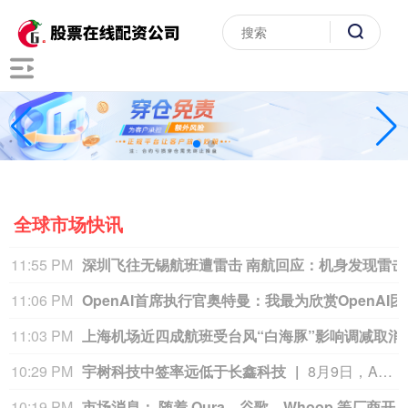
全球市场快讯
10:14 PM
瑞士再保险就热浪风险发出警告
瑞士再保险首席执行官贝格尔（Andreas Berger）在接受瑞士《周日新苏黎世报》（NZZ am Sonntag）采访时表示：”热浪及其相关死亡人数的风险被低估了。”他补充说：”我们需要提高对由此产生的危险的认识。”贝格尔是在瑞士再保险公布2026年上半年净利润增长9%之后发表上述言论的，他表示现在断言超额死亡率将如何影响这家总部位于苏黎世的公司的财务数据还为时过早。
10:01 PM
券商综合测算：宇树科技中一签或赚20万元
8月10日，A股“人形机器人第一股”宇树科技（688836.SH）将在科创板正式开启申购。考虑到宇树科技本次发行流通盘规模较小，又叠加“第一股”的题材光环，多家券商综合测算显示，其预计中签率在万分之二至万分之三之间，远低于长鑫科技0.47%的中签率水平。数据显示，2026年以来A股新股上市首日平均涨幅高达276.04%，若以此测算，中一签宇树科技账面盈利有望突破20万元；若对标年内科创板新股首日466.61%的平均涨幅，单签盈利可达35.18万元。（21世纪经济报道）
10:00 PM
受台风“白海豚”影响 浙江运
09:56 PM
俄媒称伊朗布什尔核电站新机组建设仍在继续
09:37 PM
美财长贝森特多举措干预债市，华尔街担忧“卖出美国”