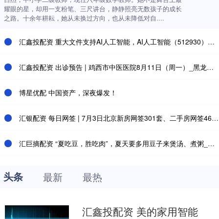
耀眼的星，却用一支粉笔、三尺讲台，静静照亮无数孩子的成长
之路。十余年耕耘，她从未换过方向，也从未降低对自....
汇鑫投配资 重大文件支持AI人工智能，AI人工智能（512930）盘中翻红
汇鑫投配资 出诊预告 | 鸡西市中医医院8月11日（周一）_黑龙江省_专业_治疗
博星优配 中国资产，深夜爆发！
汇银配资 每日网签 | 7月3日北京新房网签301套、二手房网签460套
汇巨摘配资 “夏吃豆，胜吃肉”，夏天要多用豆子来煲汤、煮粥_毛豆_黄豆_功效
头条
最新
最热
汇鑫投配资 美的家用智能