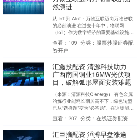
然演进
从 IoT 到 AIoT：万物互联迈向万物智联
的必然演进 在过去十年中，物联网
（IoT）作为数字经济的重要基础设施，
实现了从“设备离线”到“万物互联”的跨
查看：
109
分类：
股票炒股证券配
越。无....
资开户
汇鑫投配资 清源科技助力
广西南国铜业16MW光伏项
目，破解弧形屋面安装难题
（来源：清源科技Clenergy） 有色金属
冶炼行业能耗长期居高不下，绿色转型
已从“选择题”变为“必答题”。在这场能源
变革中，清源科技为广西南国铜业16MW
查看：
207
分类：
在线证券配资
分布....
汇巨摘配资 滔搏早盘涨逾