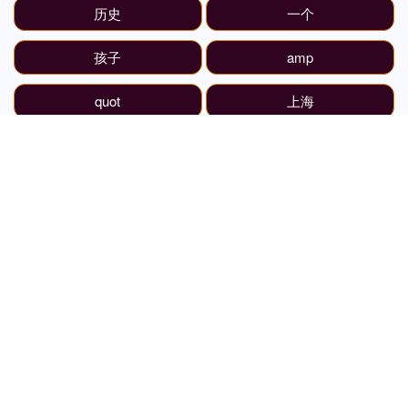
历史
一个
孩子
amp
quot
上海
核心
哪个
国家
申请
市场
行业
全部话题标签
关注 倍悦网配资