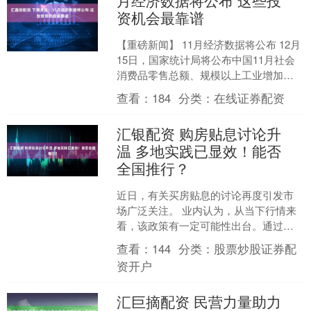
月经济数据将公布 这些投
资机会最靠谱
【重磅新闻】 11月经济数据将公布 12月
15日，国家统计局将公布中国11月社会
消费品零售总额、规模以上工业增加值
等经济数据。同时，国新办就11月份国
查看：
184
分类：
在线证券配资
民经济运行....
汇银配资 购房贴息讨论升
温 多地实践已显效！能否
全国推行？
近日，有关买房贴息的讨论再度引发市
场广泛关注。 业内认为，从当下行情来
看，该政策有一定可能性出台。通过财
政资金对购房贷款利息进行补贴，可在
查看：
144
分类：
股票炒股证券配
不直接压缩银行净息差的....
资开户
汇巨摘配资 民营力量助力