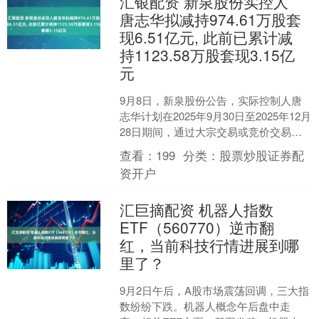
汇银配资 新泉股份实控人
唐志华拟减持974.61万股套
现6.51亿元, 此前已累计减
持1123.58万股套现3.15亿
元
9月8日，新泉股份公告，实际控制人唐
志华计划在2025年9月30日至2025年12月
28日期间，通过大宗交易或竞价交易方
式减持不超过974.61万股，占总股本
查看：
199
分类：
股票炒股证券配
的....
资开户
汇巨摘配资 机器人指数
ETF（560770）逆市翻
红，当前科技行情进展到哪
里了？
9月2日午后，A股市场震荡回调，三大指
数纷纷下跌。机器人概念午后盘中走