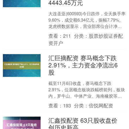
4443.45万元
大连圣亚(600593)今日跌停，全天换手率
9.60%，成交额6.34亿元，振幅7.79%。
龙虎榜数据显示，营业部席位合计净买
入4443.45万元。 上交所公开....
查看：
211
分类：
股票炒股证券配
资开户
汇巨摘配资 赛马概念下跌
2.91%，主力资金净流出6
股
截至11月6日收盘，赛马概念下跌
2.91%，位居概念板块跌幅榜前列，板块
内，罗牛山、中体产业、海南橡胶等跌
幅居前。 今日涨跌幅居前的概念板块 概
查看：
193
分类：
倍悦网配资
念今日涨跌幅（%....
汇鑫投配资 63只股收盘价
创历史新高