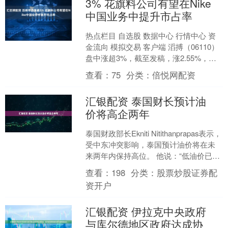
3% 花旗料公司有望在Nike
中国业务中提升市占率
热点栏目 自选股 数据中心 行情中心 资
金流向 模拟交易 客户端 滔搏（06110）
盘中涨超3%，截至发稿，涨2.55%，报
2.82港元，成交额753.56万港....
查看：
75
分类：
倍悦网配资
汇银配资 泰国财长预计油
价将高企两年
泰国财政部长Ekniti Nitithanprapas表示，
受中东冲突影响，泰国预计油价将在未
来两年内保持高位。 他说：“低油价已经
成为过去，至少在未来一两年内....
查看：
198
分类：
股票炒股证券配
资开户
汇银配资 伊拉克中央政府
与库尔德地区政府达成协