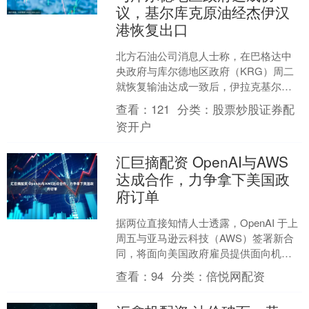
议，基尔库克原油经杰伊汉
港恢复出口
北方石油公司消息人士称，在巴格达中
央政府与库尔德地区政府（KRG）周二
就恢复输油达成一致后，伊拉克基尔库
克油田经土耳其杰伊汉港的原油管道出
查看：
121
分类：
股票炒股证券配
口已恢复。 库尔德地区....
资开户
汇巨摘配资 OpenAI与AWS
达成合作，力争拿下美国政
府订单
据两位直接知情人士透露，OpenAI 于上
周五与亚马逊云科技（AWS）签署新合
同，将面向美国政府雇员提供面向机密
与非机密场景的人工智能服务。 知情人
查看：
94
分类：
倍悦网配资
士称，这份协....