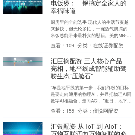
电饭煲：一锅搞定全家人的
幸福味道
厨房里的全能选手 现代人的生活节奏越
来越快，但无论多忙，一碗热气腾腾的
米饭总能带来最朴实的慰藉。美的MB-
5E86电饭煲就是这样一位默默付出的"厨
查看：
109
分类：
在线证券配资
房好帮手"，它....
汇巨摘配资 三大核心产品
亮相，地平线成智能辅助驾
驶生态“压舱石”
“车是地平线的第一步，我们终极的目标
是要走向通用的物理AI，并且把物理AI同
数字AI相融合，走向AGI。”近日，地平线
创始人兼CEO余凯对于地平线未来五至
查看：
155
分类：
倍悦网配资
十年的....
汇银配资 从 IoT 到 AIoT：
万物互联迈向万物智联的必