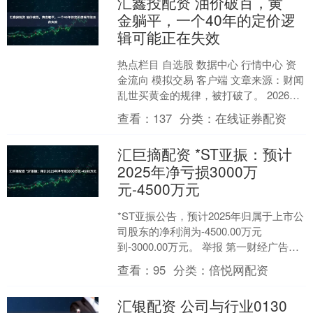
汇鑫投配资 油价破百，黄
金躺平，一个40年的定价逻
辑可能正在失效
热点栏目 自选股 数据中心 行情中心 资
金流向 模拟交易 客户端 文章来源：财闻
乱世买黄金的规律，被打破了。 2026年3
月以来，全球大宗商品市场上演了一场
查看：
137
分类：
在线证券配资
颇....
汇巨摘配资 *ST亚振：预计
2025年净亏损3000万
元-4500万元
*ST亚振公告，预计2025年归属于上市公
司股东的净利润为-4500.00万元
到-3000.00万元。 举报 第一财经广告合
作，请点击这里此内容为第一财经原
查看：
95
分类：
倍悦网配资
创，....
汇银配资 公司与行业0130