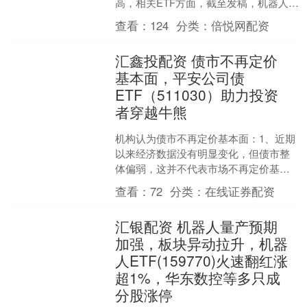
高，相关ETF方面，截至发稿，机器人指
数ETF（560770）翻红上涨0.40%；成分
查看：
124
分类：
倍悦网配资
股中....
汇鑫投配资 债市不再定价
基本面，平安公司债
ETF（511030）助力投资
者穿越牛熊
机构认为债市不再定价基本面：1、近期
以来经济数据没有明显变化，但债市整
体偏弱，这并不代表市场不再定价基本
面，而是债市对基本面的定价会以一个
查看：
72
分类：
在线证券配资
宽区间的形式存在，基本....
汇银配资 机器人量产预期
加强，板块异动拉升，机器
人ETF(159770)火速翻红涨
超1%，华东数控等多只成
分股涨停