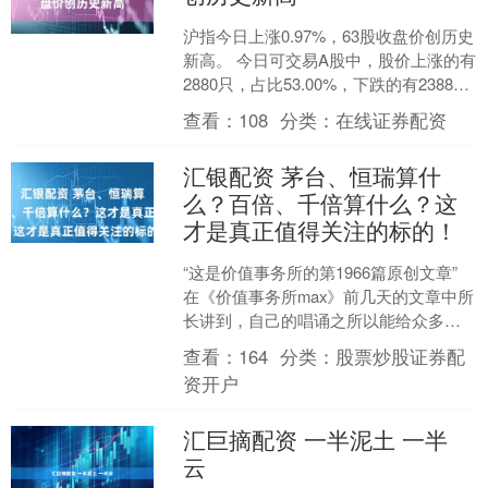
沪指今日上涨0.97%，63股收盘价创历史
新高。 今日可交易A股中，股价上涨的有
2880只，占比53.00%，下跌的有2388
只，占比43.95%，其中，涨停的....
查看：
108
分类：
在线证券配资
汇银配资 茅台、恒瑞算什
么？百倍、千倍算什么？这
才是真正值得关注的标的！
“这是价值事务所的第1966篇原创文章”
在《价值事务所max》前几天的文章中所
长讲到，自己的唱诵之所以能给众多同
学带来“神奇”体验，核心就在于所长的声
查看：
164
分类：
股票炒股证券配
音现在基....
资开户
汇巨摘配资 一半泥土 一半
云