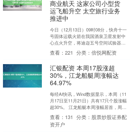
商业航天 这家公司小型货
运飞船升空 太空旅行业务
推进中
今日（12月13日）09时08分，快舟十一
号固体运载火箭在我国酒泉卫星发射中
心点火升空，将迪迩五号空间试验器、
希望五号二期卫星顺利送入预定轨道，
查看：
221
分类：
倍悦网配资
发射任务获得成功....
汇银配资 本周17股涨超
30%，江龙船艇周涨幅达
64.97%
每经AI快讯，Wind数据显示，本周（11
月17日至11月21日）共有17只个股涨幅
超30%。 江龙船艇本周涨幅居首，周涨
幅达64.97%。榕基软件、中水渔业、....
查看：
131
分类：
股票炒股证券配
资开户