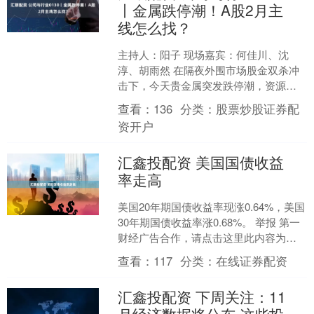
丨金属跌停潮！A股2月主
线怎么找？
主持人：阳子 现场嘉宾：何佳川、沈
淳、胡雨然 在隔夜外围市场股金双杀冲
击下，今天贵金属突发跌停潮，资源股
集体重挫！上期节目里提示过风险的嘉
查看：
136
分类：
股票炒股证券配
宾胡雨然，将继续分析：....
资开户
汇鑫投配资 美国国债收益
率走高
美国20年期国债收益率现涨0.64%，美国
30年期国债收益率涨0.68%。 举报 第一
财经广告合作，请点击这里此内容为第
一财经原创，著作权归第一财经所有。
查看：
117
分类：
在线证券配资
未经第....
汇鑫投配资 下周关注：11