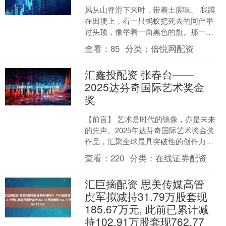
风从山脊滑下来时，带着土腥味。 我蹲
在田埂上，看一只蚂蚁把死去的同伴举
过头顶，像举着一面黑色的旗。那一
刻，我突然明白：写作不是提笔，是俯
查看：
85
分类：
倍悦网配资
首——把额头贴向地面，听....
汇鑫投配资 张春台——
2025达芬奇国际艺术奖金
奖
【前言】 艺术是时代的镜像，亦是未来
的先声。2025年达芬奇国际艺术奖金奖
作品，汇聚全球最具突破性的创作力
量，以多元视角与创新语言，回应这个
查看：
220
分类：
在线证券配资
变革的世界。 我们致....
汇巨摘配资 思美传媒高管
虞军拟减持31.79万股套现
185.67万元, 此前已累计减
持102.91万股套现762.77